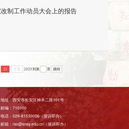
学院改制工作动员大会上的报告
23
下页
23/23
到第
页
跳转
地址：西安市长安区神禾二路101号
邮编：710100
电话：029-81530056（接诉即办）
邮箱：rsc@snsy.edu.cn（接诉即办）