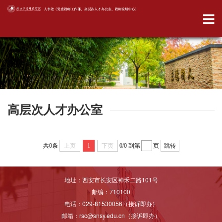
高层次人才办公室
共0条
上页
1
下页
0/0
到第
页
跳转
地址：西安市长安区神禾二路101号
邮编：710100
电话：029-81530056（接诉即办）
邮箱：rsc@snsy.edu.cn（接诉即办）