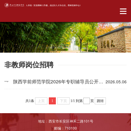
非教师岗位招聘
陕西学前师范学院2026年专职辅导员公开招聘公告
2026.05.06
共1条
上页
1
下页
1/1
到第
页
跳转
地址：西安市长安区神禾二路101号
邮编：710100