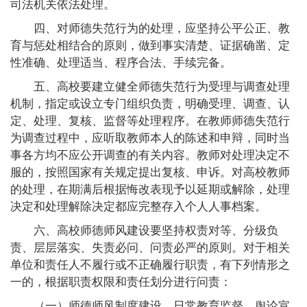
司法机关依法处理。
四、对师德失范行为的处理，应坚持公平公正、教
育与惩处相结合的原则，做到事实清楚、证据确凿、定
性准确、处理适当、程序合法、手续完备。
五、高校要建立健全师德失范行为受理与调查处理
机制，指定或设立专门组织负责，明确受理、调查、认
定、处理、复核、监督等处理程序。在教师师德失范行
为调查过程中，应听取教师本人的陈述和申辩，同时当
事各方均不应公开调查的有关内容。教师对处理决定不
服的，按照国家有关规定提出复核、申诉。对高校教师
的处理，在期满后根据悔改表现予以延期或解除，处理
决定和处理解除决定都应完整存入个人人事档案。
六、高校师德师风建设要坚持权责对等、分级负
责、层层落实、失责必问、问责必严的原则。对于相关
单位和责任人不履行或不正确履行职责，有下列情形之
一的，根据职责权限和责任划分进行问责：
（一）师德师风制度建设、日常教育监督、舆论宣