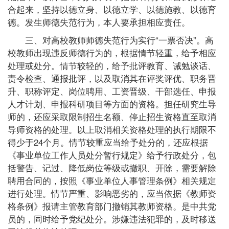
合起来，坚持以德立身、以德立学、以德施教、以德育
德。发生师德失范行为，本人要承担相应责任。
三、对高校教师师德失范行为实行“一票否决”。高
校教师出现违反师德行为的，根据情节轻重，给予相应
处理或处分。情节较轻的，给予批评教育、诫勉谈话、
责令检查、通报批评，以及取消其在评奖评优、职务晋
升、职称评定、岗位聘用、工资晋级、干部选任、申报
人才计划、申报科研项目等方面的资格。担任研究生导
师的，还应采取限制招生名额、停止招生资格直至取消
导师资格的处理。以上取消相关资格处理的执行期限不
得少于24个月。情节较重应当给予处分的，还应根据
《事业单位工作人员处分暂行规定》给予行政处分，包
括警告、记过、降低岗位等级或撤职、开除，需要解除
聘用合同的，按照《事业单位人事管理条例》相关规定
进行处理。情节严重、影响恶劣的，应当依据《教师资
格条例》报请主管教育部门撤销其教师资格。是中共党
员的，同时给予党纪处分。涉嫌违法犯罪的，及时移送