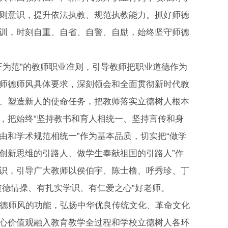
则意识，提升依法执教、规范执教能力。抓好师德
训，时刻自重、自省、自警、自励，始终坚守师德
正为范”的教师职业准则，引导教师把职业道德作为
师德师风具体要求，深刻领会和全面贯彻新时代教
、塑造新人的使命任务，把教师落实立德树人根本
，把始终“坚持教书和育人相统一、坚持言传和身
由和学术规范相统一”作为基本品质，切实把“做学
创新思维的引路人、做学生奉献祖国的引路人”作
识，引导广大教师以侯伯宇、陈士橹、呼秀珍、丁
道德情操、有扎实学识、有仁爱之心”好老师。
德师风的功能，弘扬中华优良传统文化、革命文化
心价值观融入教育教学全过程和学校立德树人各环