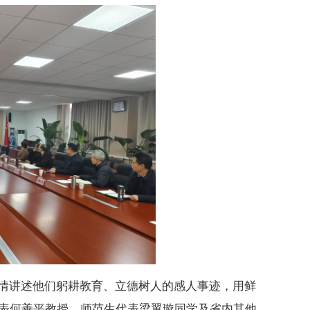
情讲述他们躬耕教育、立德树人的感人事迹，用鲜
代表何善平教授、师范生代表梁翼璇同学及省内其他