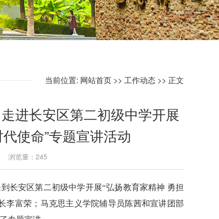
当前位置:
网站首页
>>
工作动态
>> 正文
团走进长安区第二初级中学开展
时代使命”专题宣讲活动
29 浏览量：
245
来到
长安区第二初级中学
开展
“
弘扬教育家精神
勇担
长李富荣
；马克思主义学院辅导员
陈茜
和宣讲团部