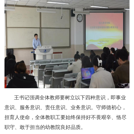
王书记强调全体教师要树立以下四种意
识，即事业
意识、服务意识、责任意识、业务意识。
守师德初心，
担育人使命
，
全体教职工
要
始终保持
好
不畏艰辛、恪尽
职守、敢于担当的
幼教院良好
品质
。