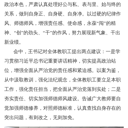
政治本色，严肃认真处理好公与私、表与里、始与终的
关系，做到自身正、自身硬、自身净。以过硬的纪律作
风、师德师风，增强责任感、使命感，永葆
“闯”的精
神、“创”的劲头、“干”的作风，努力展现新气象、干出
新业绩。
会中，王书记对全体教职工提出两点建议：一是学
习贯彻习近平总书记重要讲话精神，切实提高政治站
位，增强全面从严治党的责任感和紧迫感。以案为鉴，
从中汲取教训，强化法纪观念，全体教职工要立足本职
工作，
强化责任担当，
把
全面
从严治党
落到
实处；二是
夯实责任、切实加强师德师风建设。告诫
广大教师要自
觉加强师德修养，对照师
德
标准，认真查找自身存在的
突出问题，有则改之，无则加免。