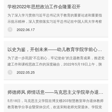
49名新入职教师参加了培训学习。中心高度重视此次国培项
学校2022年思想政治工作会隆重召开
目，针对高职院校新入职教师发展基本需求进行了大量前期调
为了深入学习贯彻习近平总书记关于教育的重要论述和重要指
研，科学论证培训方案...
示批示精神，深入贯彻落实习近平总书记在中国人民大学考察
时的重要讲话精神，全面落实立德树人根本任务，进一步加强
2022.06.17
和改进我校思想政治工作，学校于2022年6月15日在长安校区
图书馆学术报告厅召开思想政治工作会。会议在图书馆三楼第
二会议室设分会场。在校全体校领导出席会议，各部门主要负
以史为鉴，开创未来——幼儿教育学院学前心理与管理党支部前往陕西考古博物馆开展主题党日活动
责同志，各基层党委、党总支书记、副书记，各二级学院院
为了进一步巩固“不忘初心，牢记使命”的主题教育成果，推进党
长、主持工作的副院长，...
建工作和课程思政工作的深度融合，2022年5月19日上午，陕
西学前师范学院幼儿教育学院学前心理与管理党支部赴陕西考
2022.05.25
古博物馆参观研学，开展“以史为鉴，开创未来”的主题党日活
动，学前心理与管理党支部全体党员教师参与了此次活动。陕
西考古博物馆是中国首座考古学科专题博物馆，该博物馆内部
师德师风 师情话意——马克思主义学院举办退休教师荣休仪式
按照科研和展示相结合的原则，采用唐风建筑、园林化设计，
5月18日，马克思主义学院在博文楼203智慧教室举办退休教师
与千年古刹香积...
教育教学分享会暨荣休仪式，欢送宋刚老师光荣退休。学院党