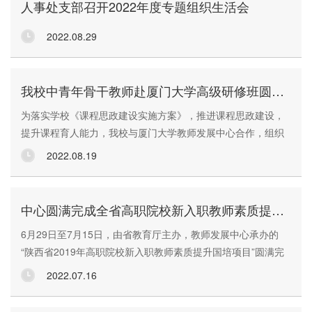
人事处支部召开2022年度专题组织生活会
内容。在线培训于9月7日至10月31日进行，以思想政治素质与
师德师风、高等教育...
2022.08.29
我校中青年骨干教师赴厦门大学高级研修班圆满结业
为落实学校《课程思政建设实施方案》，推进课程思政建设，
提升课程育人能力，我校与厦门大学教师发展中心合作，组织
开展了“课程思政建设与人才培养能力提升”专题研修班。共有
2022.08.19
48名中青年骨干教师和8名管理干部于8月9日至13日在厦门大
学进行了为期一周的集中研修。校党委副书记权秋虎同志出席
开班典礼并全程参加了研修培训。权秋虎副书记代表学校对厦
中心圆满完成全省高职院校新入职教师素质提升国培项目
门大学教师发展中心的大力支持、精心组织与周密安排表示感
6月29日至7月15日，由省教育厅主办，教师发展中心承办的
谢。权秋虎在开班致...
“陕西省2019年高职院校新入职教师素质提升国培项目”圆满完
成。来自陕西警官职业学院、陕西艺术职业学院、西安铁路职
2022.07.16
业技术学院、西安医学高等专科学校、榆林职业技术学院、安
康职业技术学院、咸阳职业技术学院等全省40余所高职院校的