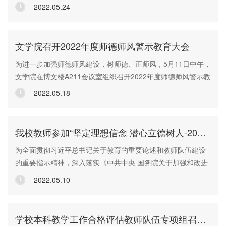
政班子部分成员、教师代表参加了会议，会议由学院工会主席
2022.05.24
主持。宋刚老师从事思想政治教育专业教育教学研究工作30余
年，主讲政治经济学、马克思主义经典著作导读等多门专业
课；历任政法系副主任、政治经济系党总支书记、马克思主义
文学院召开2022年度师德师风警示教育大会
学院院长等职务。座谈会以照片分享的形式展开，大家一起追
为进一步加强师德师风建设，树师德、正师风，5月11日中午，
忆了学校、学院30余年...
文学院在博文楼A211会议室组织召开2022年度师德师风警示教
育大会，全体教职工参加会议。会议由学院党委书记杨阳主
2022.05.18
持。会上，杨阳书记领学并解读了《中共陕西学前师范学院委
员会2022年加强作风建设切实解决群众反映强烈突出问题专项
整治方案》文件精神，带领大家重温了《新时代高校教师职业
我校教师参加“坚定理想信念 潜心立德树人-2022年教师思想政治和师德师风常态化建设”专题网络培训
行为十项准则》和《文学院关于教师严守课堂教学政治纪律若
为全面贯彻习近平总书记关于教育的重要论述和教师队伍建设
干规定》。庞曦副书记...
的重要指示精神，深入落实《中共中央 国务院关于加强和改进
新形势下高校思想政治工作的意见》，根据中共教育部党组印
2022.05.10
发的《关于完善高校教师思想政治和师德师风建设工作体制机
制的指导意见》。2022年5月13日至7月13日，我校组织14个
二级学院509名教师参加“坚定理想信念 潜心立德树人——2022
学校本科教学工作合格评估教师队伍专项组召开工作推进会
年教师思想政治和师德师风常态化建设”专题网络培训，通过一