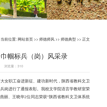
当前位置:
网站首页
>>
师德师风
>>
师德典型
>> 正文
一巾帼标兵（岗）风采录
08 浏览量：
310
广大女职工奋进新征、建功新时代，陕西省教科文卫
标兵岗进行了通报表彰
。
我校文学院语言学教研室荣
燕丽、王晓华2位同志荣获“陕西省教科文卫体系统