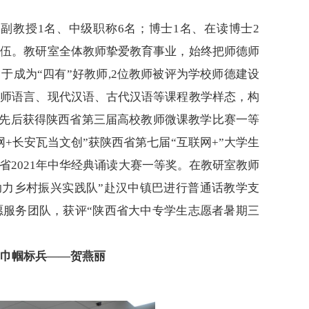
、副教授
1
名、中级职称
6
名；博士
1
名、在读博士
2
队伍。教研室全体教师挚爱教育事业，始终把师德师
力于成为“四有”好教师
,2
位教师被评为学校师德建设
教师语言、现代汉语、古代汉语等课程教学样态，构
先后获得陕西省第三届高校教师微课教学比赛一等
网+长安瓦当文创”获陕西省第七届“互联网+”大学生
省
2021
年中华经典诵读大赛一等奖。在教研室教师
普助力乡村振兴实践队”赴汉中镇巴进行普通话教学支
愿服务团队，获评“陕西省大中专学生志愿者暑期三
巾帼标兵
——贺燕丽